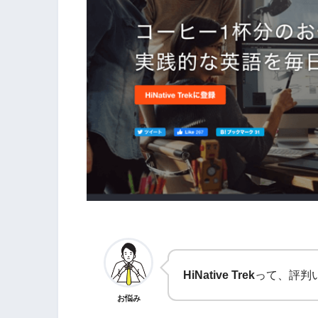
HiNative Trek
って、評判
お悩み