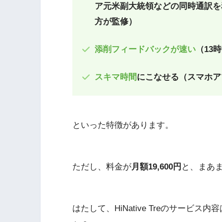
ア元米副大統領などの同時通訳を
方が監修）
添削フィードバックが速い
（13
スキマ時間
にこなせる（スマホア
といった特徴があります。
ただし、料金が
月額19,600円
と、まあ
はたして、HiNative Treのサー